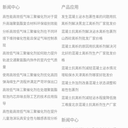
新闻中心
产品应用
高性能高效低气味三聚催化剂对于提
发生混凝土泌水包裹性差的问题用抗
升高端聚氨酯复合材料环保级别效能
离析剂解决黑龙江离析剂厂家批发价
分析高效低气味三聚催化剂在不同环
混凝土抗离析剂解决泌水离析包裹剂
境下维持催化性能且保证气味控制表
山西砼离析剂批发厂家价格
现
混凝土离析的原因用抗离析剂解决河
高效低气味三聚催化剂如何助力提升
北好的混凝土离析剂生产厂家批发价
轨道交通聚氨酯内饰件的室内空气质
格
量
混凝土抗离析剂减轻混凝土泌水情况
使用高效低气味三聚催化剂优化高回
增粘保水天津离析剂哪家好批发价
弹海绵生产流程并满足严苛环保出口
混凝土外加剂改善混凝土状态调整和
高效低气味三聚催化剂在处理聚氨酯
易性包裹剂
软泡内芯异味去除工艺的技术应用指
混凝土抗离析剂减轻泌水程度降低施
导
工难度北京混凝土抗离析剂生产厂家
高性能高效低气味三聚催化剂在提升
儿童泡沫玩具安全性与触感表现分析
新闻中心