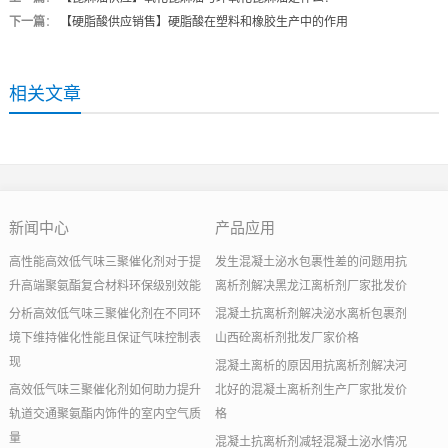
下一篇
：
【硬脂酸供应销售】硬脂酸在塑料和橡胶生产中的作用
相关文章
新闻中心
产品应用
高性能高效低气味三聚催化剂对于提
发生混凝土泌水包裹性差的问题用抗
升高端聚氨酯复合材料环保级别效能
离析剂解决黑龙江离析剂厂家批发价
分析高效低气味三聚催化剂在不同环
混凝土抗离析剂解决泌水离析包裹剂
境下维持催化性能且保证气味控制表
山西砼离析剂批发厂家价格
现
混凝土离析的原因用抗离析剂解决河
高效低气味三聚催化剂如何助力提升
北好的混凝土离析剂生产厂家批发价
轨道交通聚氨酯内饰件的室内空气质
格
量
混凝土抗离析剂减轻混凝土泌水情况