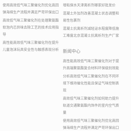
使用高效低气味三聚催化剂优化高回
增粘保水天津离析剂哪家好批发价
弹海绵生产流程并满足严苛环保出口
混凝土外加剂改善混凝土状态调整和
高效低气味三聚催化剂在处理聚氨酯
易性包裹剂
软泡内芯异味去除工艺的技术应用指
混凝土抗离析剂减轻泌水程度降低施
导
工难度北京混凝土抗离析剂生产厂家
高性能高效低气味三聚催化剂在提升
儿童泡沫玩具安全性与触感表现分析
新闻中心
高性能高效低气味三聚催化剂对于提
升高端聚氨酯复合材料环保级别效能
分析高效低气味三聚催化剂在不同环
境下维持催化性能且保证气味控制表
现
高效低气味三聚催化剂如何助力提升
轨道交通聚氨酯内饰件的室内空气质
量
使用高效低气味三聚催化剂优化高回
弹海绵生产流程并满足严苛环保出口