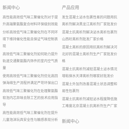
新闻中心
产品应用
高性能高效低气味三聚催化剂对于提
发生混凝土泌水包裹性差的问题用抗
升高端聚氨酯复合材料环保级别效能
离析剂解决黑龙江离析剂厂家批发价
分析高效低气味三聚催化剂在不同环
混凝土抗离析剂解决泌水离析包裹剂
境下维持催化性能且保证气味控制表
山西砼离析剂批发厂家价格
现
混凝土离析的原因用抗离析剂解决河
高效低气味三聚催化剂如何助力提升
北好的混凝土离析剂生产厂家批发价
轨道交通聚氨酯内饰件的室内空气质
格
量
混凝土抗离析剂减轻混凝土泌水情况
使用高效低气味三聚催化剂优化高回
增粘保水天津离析剂哪家好批发价
弹海绵生产流程并满足严苛环保出口
混凝土外加剂改善混凝土状态调整和
高效低气味三聚催化剂在处理聚氨酯
易性包裹剂
软泡内芯异味去除工艺的技术应用指
混凝土抗离析剂减轻泌水程度降低施
导
工难度北京混凝土抗离析剂生产厂家
高性能高效低气味三聚催化剂在提升
儿童泡沫玩具安全性与触感表现分析
新闻中心