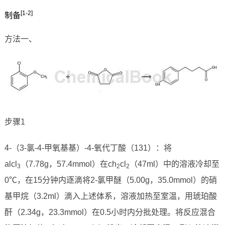
[1-2]
制备
方法一、
步骤1
4-（3-氯-4-甲氧基基）-4-氧代丁酸（131）：将
alcl
（7.78g，57.4mmol）在ch
cl
（47ml）中的溶液冷却至
3
2
2
0℃，在15分钟内逐滴将2-氯甲醚（5.00g，35.0mmol）的硝
基甲烷（3.2ml）滴入上述体系，溶液加热至室温，用琥珀酸
酐（2.34g，23.3mmol）在0.5小时内分批处理。将反应混合