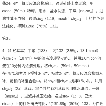
荡24小时。将反应混合物减压，通过硅藻土塞过滤，用
etoac（50ml）稀释，用水，盐水洗涤，干燥（na
so
），过
2
4
滤并减压浓缩。通过sio
（1:19，meoh：ch
cl
）上的柱色谱
2
2
2
法纯化，得到3.20g（76％）132。
第3步
4-（4-羟基基）丁酸（133）：将132（2.55g，13.1mmol）
在ch
cl
（187ml）中的溶液冷却至-78℃，并用1.0m bbr
溶
2
2
3
液在10分钟内逐滴处理。将ch
cl
（59ml，59mmol）
2
2
在-78℃和室温下搅拌3小时，持续2小时。将反应混合物倒入
冰，饱和的冰混合物中。将nh
cl和ch
cl
搅拌0.5小时，并用
4
2
2
ch
cl
（2x）萃取。将合并的有机萃取液用盐水洗涤，干燥
2
2
（mgso
），过滤并减压浓缩。通过sio
（1：3，己烷：
4
2
etoac）上的柱色谱法纯化，得到1.89g（80％）133，为白色