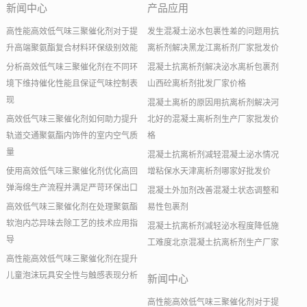
新闻中心
产品应用
高性能高效低气味三聚催化剂对于提
发生混凝土泌水包裹性差的问题用抗
升高端聚氨酯复合材料环保级别效能
离析剂解决黑龙江离析剂厂家批发价
分析高效低气味三聚催化剂在不同环
混凝土抗离析剂解决泌水离析包裹剂
境下维持催化性能且保证气味控制表
山西砼离析剂批发厂家价格
现
混凝土离析的原因用抗离析剂解决河
高效低气味三聚催化剂如何助力提升
北好的混凝土离析剂生产厂家批发价
轨道交通聚氨酯内饰件的室内空气质
格
量
混凝土抗离析剂减轻混凝土泌水情况
使用高效低气味三聚催化剂优化高回
增粘保水天津离析剂哪家好批发价
弹海绵生产流程并满足严苛环保出口
混凝土外加剂改善混凝土状态调整和
高效低气味三聚催化剂在处理聚氨酯
易性包裹剂
软泡内芯异味去除工艺的技术应用指
混凝土抗离析剂减轻泌水程度降低施
导
工难度北京混凝土抗离析剂生产厂家
高性能高效低气味三聚催化剂在提升
儿童泡沫玩具安全性与触感表现分析
新闻中心
高性能高效低气味三聚催化剂对于提