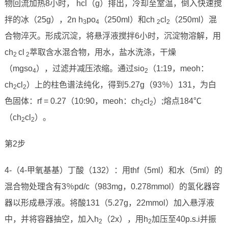
物回流加热8小时， hcl（g）排出，冷却至室温，倒入快速搅
拌的冰（25g），2n h
po
（250ml）和ch
cl
（250ml）混
3
4
2
2
合物淬灭。形成沉淀，将悬浮液搅拌6小时，沉淀物溶解，用
ch
cl
萃取含水混合物，用水，盐水洗涤，干燥
2
2
（mgso
），过滤并减压浓缩。通过sio
（1:19，meoh：
4
2
ch
cl
）上的柱色谱法纯化，得到5.27g（93％）131，为白
2
2
色固体：rf = 0.27（10:90，meoh：ch
cl
）;熔点184℃
2
2
（ch
cl
）。
2
2
第2步
4-（4-甲氧基基）丁酸（132）：用thf（5ml）和水（5ml）的
混合物处理含有3％pd/c（983mg，0.278mmol）的氢化器容
器以形成悬浮液。将酸131（5.27g，22mmol）加入悬浮液
中，并将容器抽空，加入h
（2x），用h
加压至40p.s.i并振
2
2