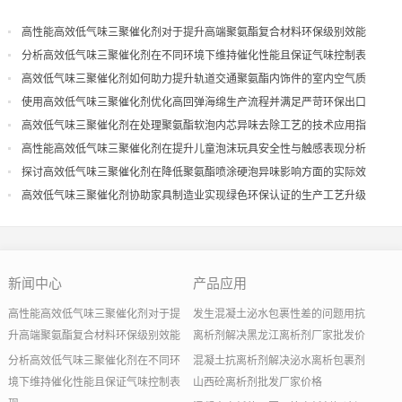
高性能高效低气味三聚催化剂对于提升高端聚氨酯复合材料环保级别效能
分析高效低气味三聚催化剂在不同环境下维持催化性能且保证气味控制表
现
高效低气味三聚催化剂如何助力提升轨道交通聚氨酯内饰件的室内空气质
量
使用高效低气味三聚催化剂优化高回弹海绵生产流程并满足严苛环保出口
高效低气味三聚催化剂在处理聚氨酯软泡内芯异味去除工艺的技术应用指
导
高性能高效低气味三聚催化剂在提升儿童泡沫玩具安全性与触感表现分析
探讨高效低气味三聚催化剂在降低聚氨酯喷涂硬泡异味影响方面的实际效
果
高效低气味三聚催化剂协助家具制造业实现绿色环保认证的生产工艺升级
新闻中心
产品应用
高性能高效低气味三聚催化剂对于提
发生混凝土泌水包裹性差的问题用抗
升高端聚氨酯复合材料环保级别效能
离析剂解决黑龙江离析剂厂家批发价
分析高效低气味三聚催化剂在不同环
混凝土抗离析剂解决泌水离析包裹剂
境下维持催化性能且保证气味控制表
山西砼离析剂批发厂家价格