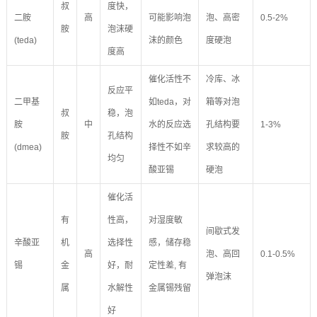
叔
度快，
二胺
高
可能影响泡
泡、高密
0.5-2%
胺
泡沫硬
(teda)
沫的颜色
度硬泡
度高
催化活性不
冷库、冰
反应平
二甲基
如teda，对
箱等对泡
叔
稳，泡
胺
中
水的反应选
孔结构要
1-3%
胺
孔结构
(dmea)
择性不如辛
求较高的
均匀
酸亚锡
硬泡
催化活
有
性高，
对湿度敏
间歇式发
辛酸亚
机
选择性
感，储存稳
高
泡、高回
0.1-0.5%
锡
金
好，耐
定性差, 有
弹泡沫
属
水解性
金属锡残留
好