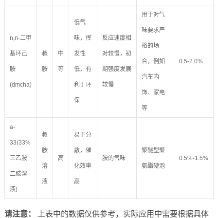
用于对气
低气
味要求严
n,n-二甲
味，挥
反应速度相
格的场
基环己
叔
中
发性
对较慢，初
合，例如
0.5-2.0%
胺
胺
等
低，有
期强度发展
汽车内
(dmcha)
利于环
较慢
饰、家电
保
等
a-
叔
易于分
33(33%
胺
散，催
聚醚型聚
三乙胺
高
胺的气味
0.5%-1.5%
溶
化效率
氨酯硬泡
二胺溶
液
高
液)
请注意：
上表中的数据仅供参考，实际应用中需要根据具体