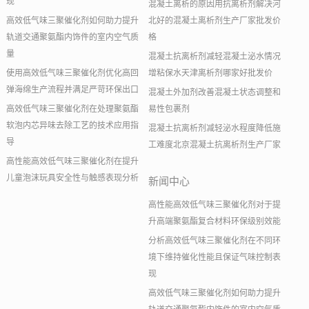
现
混凝土离析的原因用抗离析剂解决河
高效低气味三聚催化剂如何助力提升
北好的混凝土离析剂生产厂家批发价
轨道交通聚氨酯内饰件的室内空气质
格
量
混凝土抗离析剂减轻混凝土泌水情况
使用高效低气味三聚催化剂优化高回
增粘保水天津离析剂哪家好批发价
弹海绵生产流程并满足严苛环保出口
混凝土外加剂改善混凝土状态调整和
高效低气味三聚催化剂在处理聚氨酯
易性包裹剂
软泡内芯异味去除工艺的技术应用指
混凝土抗离析剂减轻泌水程度降低施
导
工难度北京混凝土抗离析剂生产厂家
高性能高效低气味三聚催化剂在提升
儿童泡沫玩具安全性与触感表现分析
新闻中心
高性能高效低气味三聚催化剂对于提
升高端聚氨酯复合材料环保级别效能
分析高效低气味三聚催化剂在不同环
境下维持催化性能且保证气味控制表
现
高效低气味三聚催化剂如何助力提升