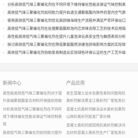
分析高效低气味三聚催化剂在不同环境下维持催化性能且保证气味控制表
现
高效低气味三聚催化剂如何助力提升轨道交通聚氨酯内饰件的室内空气质
量
使用高效低气味三聚催化剂优化高回弹海绵生产流程并满足严苛环保出口
高效低气味三聚催化剂在处理聚氨酯软泡内芯异味去除工艺的技术应用指
导
高性能高效低气味三聚催化剂在提升儿童泡沫玩具安全性与触感表现分析
探讨高效低气味三聚催化剂在降低聚氨酯喷涂硬泡异味影响方面的实际效
果
高效低气味三聚催化剂协助家具制造业实现绿色环保认证的生产工艺升级
新闻中心
产品应用
高性能高效低气味三聚催化剂对于提
发生混凝土泌水包裹性差的问题用抗
升高端聚氨酯复合材料环保级别效能
离析剂解决黑龙江离析剂厂家批发价
分析高效低气味三聚催化剂在不同环
混凝土抗离析剂解决泌水离析包裹剂
境下维持催化性能且保证气味控制表
山西砼离析剂批发厂家价格
现
混凝土离析的原因用抗离析剂解决河
高效低气味三聚催化剂如何助力提升
北好的混凝土离析剂生产厂家批发价