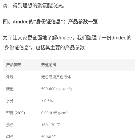
势，得到理想的聚氨酯泡沫。
四、dmdee的“身份证信息”：产品参数一览
为了让大家更全面地了解dmdee，我们整理了一份dmdee的
“身份证信息”，包括其主要的产品参数：
产品参数
数值范围
外观
无色或淡黄色液体
胺值
500-600 mg koh/g
水分
≤ 0.5%
密度 (20℃)
0.90-0.95 g/cm³
沸点
160-170 ℃
闪点
50-60 ℃