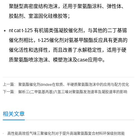
聚醚型高密度结构泡沫，还用于聚氨酯涂料、弹性体、
胶黏剂、室温固化硅橡胶等；
nt cat t-125 有机锡类强凝胶催化剂，与其他的二丁基锡
催化剂相比，t-125催化剂对氨基甲酸酯反应具有更高的
催化活性和选择性，而且改善了水解稳定性，适用于硬
质聚氨酯喷涂泡沫、模塑泡沫及case应用中。
上一篇
：
聚氨酯催化剂dmdee在软质、半硬质聚氨酯泡沫中的应用与配方优化
下一篇
：
解析三(二甲氨基丙基)六氢三嗪对聚氨酯发泡速率及凝胶速率的影响
相关文章
高性能高效低气味三聚催化剂对于提升高端聚氨酯复合材料环保级别效能