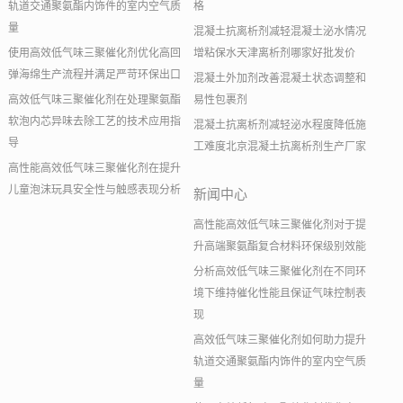
轨道交通聚氨酯内饰件的室内空气质
格
量
混凝土抗离析剂减轻混凝土泌水情况
使用高效低气味三聚催化剂优化高回
增粘保水天津离析剂哪家好批发价
弹海绵生产流程并满足严苛环保出口
混凝土外加剂改善混凝土状态调整和
高效低气味三聚催化剂在处理聚氨酯
易性包裹剂
软泡内芯异味去除工艺的技术应用指
混凝土抗离析剂减轻泌水程度降低施
导
工难度北京混凝土抗离析剂生产厂家
高性能高效低气味三聚催化剂在提升
儿童泡沫玩具安全性与触感表现分析
新闻中心
高性能高效低气味三聚催化剂对于提
升高端聚氨酯复合材料环保级别效能
分析高效低气味三聚催化剂在不同环
境下维持催化性能且保证气味控制表
现
高效低气味三聚催化剂如何助力提升
轨道交通聚氨酯内饰件的室内空气质
量