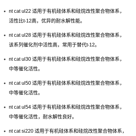
nt cat ul22 适用于有机硅体系和硅烷改性聚合物体系，
活性比t-12高，优异的耐水解性能。
nt cat ul28 适用于有机硅体系和硅烷改性聚合物体系，
该系列催化剂中活性高，常用于替代t-12。
nt cat ul30 适用于有机硅体系和硅烷改性聚合物体系，
中等催化活性。
nt cat ul50 适用于有机硅体系和硅烷改性聚合物体系，
中等催化活性。
nt cat ul54 适用于有机硅体系和硅烷改性聚合物体系，
中等催化活性，耐水解性良好。
nt cat si220 适用于有机硅体系和硅烷改性聚合物体系，