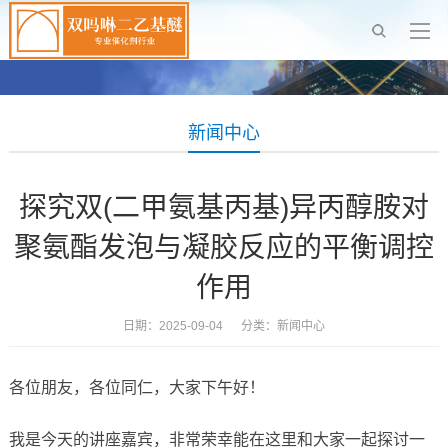
新闻中心
探究双(二甲氨基丙基)异丙醇胺对
聚氨酯发泡与凝胶反应的平衡调控
作用
日期：2025-09-04 分类：
新闻中心
各位朋友，各位同仁，大家下午好！
我是今天的讲座嘉宾，非常荣幸能在这里和大家一起探讨一