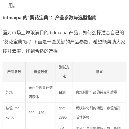
用。
bdmaipa 的“葵花宝典”：产品参数与选型指南
面对市场上琳琅满目的 bdmaipa 产品，如何选择适合自己的
“葵花宝典”呢？下面是一些关键的产品参数，希望能帮助大家
拨开云雾，找到合适的选择：
测试方
产品参数
典型数值
意义
法
无色至淡黄色透
外观
目测
直观判断产品的纯度和质量
明液体
胺值 (mg
gb/t
反映催化剂的活性，数值越高
380 – 420
koh/g)
2895
活性越强
gb/t
水分会与异氰酸酯反应，影响