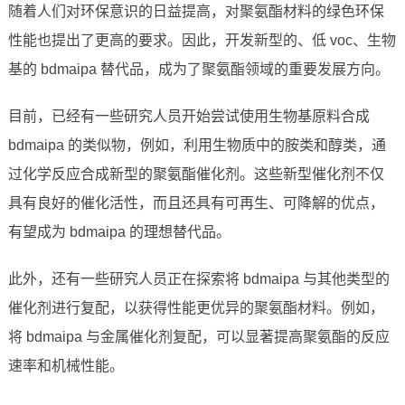
随着人们对环保意识的日益提高，对聚氨酯材料的绿色环保
性能也提出了更高的要求。因此，开发新型的、低 voc、生物
基的 bdmaipa 替代品，成为了聚氨酯领域的重要发展方向。
目前，已经有一些研究人员开始尝试使用生物基原料合成
bdmaipa 的类似物，例如，利用生物质中的胺类和醇类，通
过化学反应合成新型的聚氨酯催化剂。这些新型催化剂不仅
具有良好的催化活性，而且还具有可再生、可降解的优点，
有望成为 bdmaipa 的理想替代品。
此外，还有一些研究人员正在探索将 bdmaipa 与其他类型的
催化剂进行复配，以获得性能更优异的聚氨酯材料。例如，
将 bdmaipa 与金属催化剂复配，可以显著提高聚氨酯的反应
速率和机械性能。