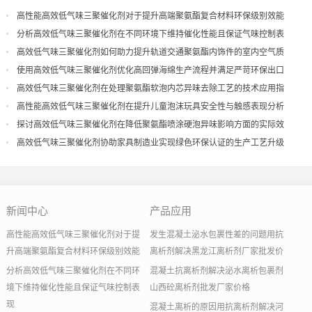
高性能高效低气味三聚催化剂对于提升高端聚氨酯复合材料环保级别效能
分析高效低气味三聚催化剂在不同环境下维持催化性能且保证气味控制表
现
高效低气味三聚催化剂如何助力提升轨道交通聚氨酯内饰件的室内空气质
量
使用高效低气味三聚催化剂优化高回弹海绵生产流程并满足严苛环保出口
高效低气味三聚催化剂在处理聚氨酯软泡内芯异味去除工艺的技术应用指
导
高性能高效低气味三聚催化剂在提升儿童泡沫玩具安全性与触感表现分析
探讨高效低气味三聚催化剂在降低聚氨酯喷涂硬泡异味影响方面的实际效
果
高效低气味三聚催化剂协助家具制造业实现绿色环保认证的生产工艺升级
新闻中心
产品应用
高性能高效低气味三聚催化剂对于提
发生混凝土泌水包裹性差的问题用抗
升高端聚氨酯复合材料环保级别效能
离析剂解决黑龙江离析剂厂家批发价
分析高效低气味三聚催化剂在不同环
混凝土抗离析剂解决泌水离析包裹剂
境下维持催化性能且保证气味控制表
山西砼离析剂批发厂家价格
现
混凝土离析的原因用抗离析剂解决河