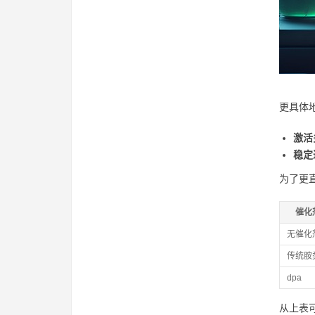
更具体
激活
稳定
为了更
催化
无催化
传统胺
dpa
从上表