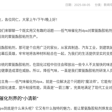
日期：2025-08-05 分类：
新闻
友，各位同仁，大家上午/下午/晚上好！
咱们来聊聊一个既实用又有趣的话题——低气味催化剂dpa对聚氨酯胶粘
高效的聚氨酯胶粘剂生产。
氨酯胶粘剂，那可是个应用广泛的家伙，从家具制造、汽车工业，到建筑
的幕后英雄，牢牢地将各种材料粘合在一起，为我们的生活提供坚实的支
传统的聚氨酯胶粘剂，在固化过程中往往会释放出一些令人不太愉快的味
的健康造成潜在威胁。所以，降低气味，一直是我们聚氨酯胶粘剂研发人
的主角——低气味催化剂dpa，就是一位解决这个问题的“魔法师”。它能
速固化速度，提升粘接性能，简直是“一箭三雕”，完美地满足了现代工业
：催化剂界的“小清新”
dpa到底是什么来头呢？它又有什么独特的魅力，能让聚氨酯胶粘剂焕发