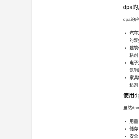
dpa
dpa
汽车
的聚
建筑
粘剂
电子
氨酯
家具
粘剂
使用d
虽然d
用量
储存
安全