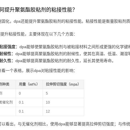
如何提升聚氨酯胶粘剂的粘接性能？
速固化，dpa还能提升聚氨酯胶粘剂的粘接性能。粘接性能是衡量胶粘剂
能够提升粘接性能，主要体现在以下几个方面：
粘接强度：
dpa能够使聚氨酯胶粘剂与被粘接材料之间形成更强的化学键
耐候性：
dpa能够提高聚氨酯胶粘剂的耐候性，使其在高温、低温、潮湿
耐久性：
dpa能够提高聚氨酯胶粘剂的耐久性，延长其使用寿命。
来看一个表格，展示dpa对粘接性能的影响：
剂种类
用量（wt%）
拉伸剪切强度（mpa）
剂
0
5
类催化剂
0.1
10
0.1
12
可以看出，与无催化剂相比，使用dpa能够显著提高拉伸剪切强度；与传统