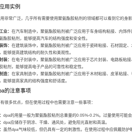
的应用实例
的应用非常广泛，几乎所有需要使用聚氨酯胶粘剂的领域都可以看到它的身
工业：
在汽车制造中，聚氨酯胶粘剂被广泛应用于车身结构粘接、内饰件
氨酯胶粘剂，能够提高汽车的结构强度和安全性。
装饰：
在建筑装饰中，聚氨酯胶粘剂被广泛应用于瓷砖粘接、石材固定、
，能够提高建筑结构的耐久性和美观性。
封装：
在电子封装中，聚氨酯胶粘剂被广泛应用于芯片封装、电路板粘接
胶粘剂，能够提高电子产品的可靠性和稳定性。
制造：
在家具制造中，聚氨酯胶粘剂被广泛应用于木材粘接、皮革粘接、
，能够提高家具的结构强度和舒适度。
pa的注意事项
pa有很多优点，但在使用过程中也需要注意一些事项：
：
dpa的用量一般为聚氨酯胶粘剂总重量的0.05%-0.2%。过量使用可
：
dpa应储存于阴凉、干燥、通风处，避免阳光直射和高温。
：
虽然dpa气味较低，但仍具有一定的刺激性。在使用过程中应佩戴防护