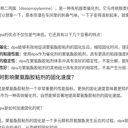
全称二丙胺（diisopropylamine），是一种有机胺类催化剂。它与
可以想象一下，原本弥漫在车间里的刺鼻气味，一下子变得清新起来，就
dpa的优点不仅仅是气味低。它还具有以下几个显著的特点：
催化：
dpa能够有效地促进聚氨酯胶粘剂的固化反应，缩短固化时间，提
的粘接性能：
使用dpa作为催化剂的聚氨酯胶粘剂，具有更高的粘接强度
的稳定性：
dpa在聚氨酯胶粘剂体系中具有良好的稳定性，不易分解，能
性好：
dpa与聚氨酯胶粘剂的其他组分具有良好的相容性，不易产生分层
如何影响聚氨酯胶粘剂的固化速度？
度是聚氨酯胶粘剂一个非常重要的性能指标。更快的固化速度意味着更短
pa作为一种高效催化剂，自然能够显著地提高聚氨酯胶粘剂的固化速度。
dpa是如何加速固化的呢？
说，聚氨酯胶粘剂的固化是一个多元醇和异氰酸酯发生反应的过程。dpa就
速反应的进行，从而缩短固化时间。