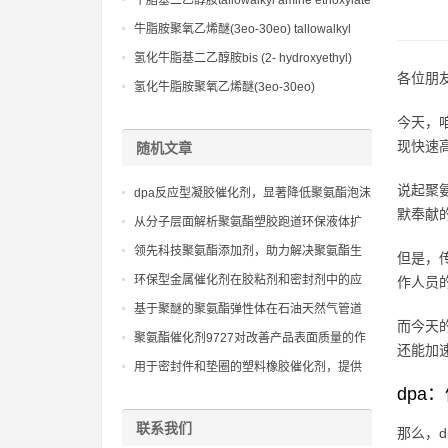
牛脂基二乙醇胺tallowalkyl amine ethoxylate
cas10213-78-2
ether (2eo) cas61791-26-2
牛脂胺聚氧乙烯醚(3eo-30eo) tallowalkyl
amine ethoxylate ether (3eo-30eo)
氢化牛脂基二乙醇胺bis (2- hydroxyethyl)
cas61791-26-2
各位朋
hydrogenated tallow amine cas61790-82-7
氢化牛脂胺聚氧乙烯醚(3eo-30eo)
hydrogenated tallow amine ethoxylate ether
今天，
(3eo-30eo) cas61790-82-7
现快速
随机文章
说起聚
dpa反应型凝胶催化剂，显著降低聚氨酯泡沫
默奉献
的voc排放，符合环保标准
从分子层面解析聚氨酯塑胶跑道环保液体扩
链剂如何构建更稳定的聚氨酯网络
领先科技聚氨酯添加剂，助力解决聚氨酯生
但是，
产中的各种技术难题
环保型金属催化剂在胶粘剂和密封剂中的应
作人员
用，提供快速固化和优异的粘接性能。
基于聚醚的聚氨酯弹性体在石油天然气管道
而今天
防腐涂层和绝缘层中的应用
聚氨酯催化剂9727对改善产品表面质量的作
还能加
用
用于密封件和垫圈的塑料橡胶催化剂，提供
优异的压缩永久变形
dpa
联系我们
那么，