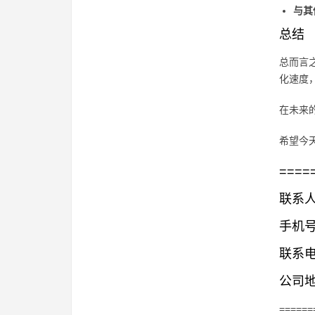
与其
总结
总而言
化速度
在未来
希望今
====
联系人
手机号码
联系电话
公司地
======