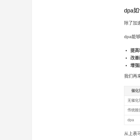
dpa
除了加
dpa
提高
改善
增强
我们再
催化
无催化
传统胺
dpa
从上表