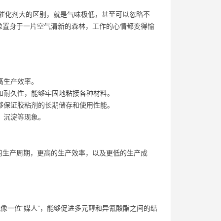
传统胺类催化剂大的区别，就是气味极低，甚至可以忽略不
像置身于一片空气清新的森林，工作的心情都变得愉
高生产效率。
和耐久性，能够牢固地粘接各种材料。
够保证胶粘剂的长期储存和使用性能。
、沉淀等现象。
的生产周期，更高的生产效率，以及更低的生产成
像一位“媒人”，能够促进多元醇和异氰酸酯之间的结