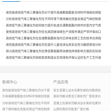
高性能高效低气味三聚催化剂对于提升高端聚氨酯复合材料环保级别效能
分析高效低气味三聚催化剂在不同环境下维持催化性能且保证气味控制表
现
高效低气味三聚催化剂如何助力提升轨道交通聚氨酯内饰件的室内空气质
量
使用高效低气味三聚催化剂优化高回弹海绵生产流程并满足严苛环保出口
高效低气味三聚催化剂在处理聚氨酯软泡内芯异味去除工艺的技术应用指
导
高性能高效低气味三聚催化剂在提升儿童泡沫玩具安全性与触感表现分析
探讨高效低气味三聚催化剂在降低聚氨酯喷涂硬泡异味影响方面的实际效
果
高效低气味三聚催化剂协助家具制造业实现绿色环保认证的生产工艺升级
新闻中心
产品应用
高性能高效低气味三聚催化剂对于提
发生混凝土泌水包裹性差的问题用抗
升高端聚氨酯复合材料环保级别效能
离析剂解决黑龙江离析剂厂家批发价
分析高效低气味三聚催化剂在不同环
混凝土抗离析剂解决泌水离析包裹剂
境下维持催化性能且保证气味控制表
山西砼离析剂批发厂家价格