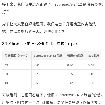
接下来，我们就要进入正题了：suprasec® 2412 到底有多“能
打”？
为了让大家更直观地理解，我们准备了几组典型的实验数
据，并以表格形式呈现，方便对比分析。
3.1 不同密度下的压缩强度对比（单位：mpa）
泡沫密度（kg/m³）
suprasec® 2412 泡沫
普通mdi泡沫
pvc泡沫
60
0.85
0.72
0.68
80
1.23
1.05
1.10
100
1.65
1.42
1.50
可以看到，在相同密度下，使用 suprasec® 2412 制备的泡沫
压缩强度明显优于普通mdi体系，甚至在某些密度区间内接近