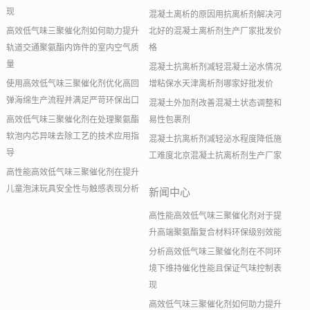
现
混凝土离析的原因用抗离析剂解决河
高效低气味三聚催化剂如何助力提升
北好的混凝土离析剂生产厂家批发价
轨道交通聚氨酯内饰件的室内空气质
格
量
混凝土抗离析剂减轻混凝土泌水情况
使用高效低气味三聚催化剂优化高回
增粘保水天津离析剂哪家好批发价
弹海绵生产流程并满足严苛环保出口
混凝土外加剂改善混凝土状态调整和
高效低气味三聚催化剂在处理聚氨酯
易性包裹剂
软泡内芯异味去除工艺的技术应用指
混凝土抗离析剂减轻泌水程度降低施
导
工难度北京混凝土抗离析剂生产厂家
高性能高效低气味三聚催化剂在提升
儿童泡沫玩具安全性与触感表现分析
新闻中心
高性能高效低气味三聚催化剂对于提
升高端聚氨酯复合材料环保级别效能
分析高效低气味三聚催化剂在不同环
境下维持催化性能且保证气味控制表
现
高效低气味三聚催化剂如何助力提升