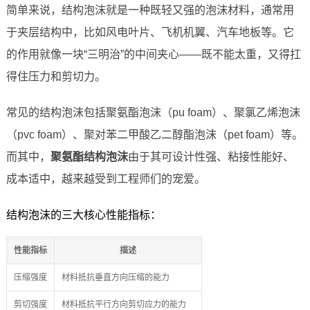
简单来说，结构泡沫就是一种既轻又强的泡沫材料，通常用
于夹层结构中，比如风电叶片、飞机机翼、汽车地板等。它
的作用就像一块“三明治”的中间夹心——既不能太重，又得扛
得住压力和剪切力。
常见的结构泡沫包括聚氨酯泡沫（pu foam）、聚氯乙烯泡沫
（pvc foam）、聚对苯二甲酸乙二醇酯泡沫（pet foam）等。
而其中，
聚氨酯结构泡沫
由于其可设计性强、粘接性能好、
成本适中，越来越受到工程师们的宠爱。
结构泡沫的三大核心性能指标：
性能指标
描述
压缩强度
材料抵抗垂直方向压缩的能力
剪切强度
材料抵抗平行方向剪切应力的能力