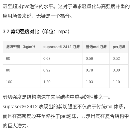
甚至超过pvc泡沫的水平。这对于追求轻量化与高强度并重的
应用场景来说，无疑是一个福音。
3.2 剪切强度对比（单位：mpa）
泡沫密度（kg/m³）
suprasec® 2412 泡沫
普通mdi泡沫
pet泡沫
60
0.68
0.56
0.52
80
0.92
0.78
0.80
100
1.20
1.03
1.10
剪切强度是结构泡沫在夹层结构中重要的性能之一。
suprasec® 2412 表现出的剪切强度不仅高于传统mdi体系，
而且在高密度段甚至略胜于pet泡沫，显示出其在复合结构中
的巨大潜力。