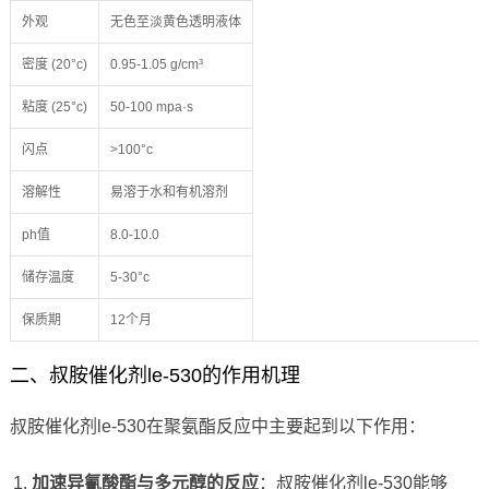
外观
无色至淡黄色透明液体
密度 (20°c)
0.95-1.05 g/cm³
粘度 (25°c)
50-100 mpa·s
闪点
>100°c
溶解性
易溶于水和有机溶剂
ph值
8.0-10.0
储存温度
5-30°c
保质期
12个月
二、叔胺催化剂le-530的作用机理
叔胺催化剂le-530在聚氨酯反应中主要起到以下作用：
加速异氰酸酯与多元醇的反应
：叔胺催化剂le-530能够