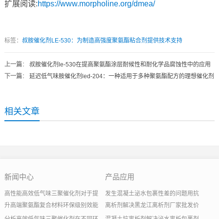
扩展阅读:
https://www.morpholine.org/dmea/
标签：
叔胺催化剂LE-530：为制造高强度聚氨酯粘合剂提供技术支持
上一篇
：
叔胺催化剂le-530在提高聚氨酯涂层耐候性和耐化学品腐蚀性中的应用
下一篇
：
延迟低气味胺催化剂led-204：一种适用于多种聚氨酯配方的理想催化剂
相关文章
新闻中心
产品应用
高性能高效低气味三聚催化剂对于提
发生混凝土泌水包裹性差的问题用抗
升高端聚氨酯复合材料环保级别效能
离析剂解决黑龙江离析剂厂家批发价